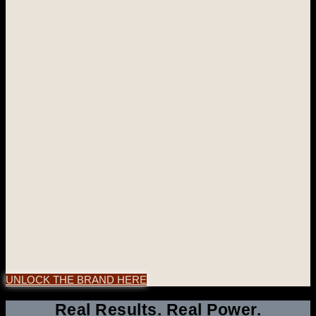
Ein hübscher Feed zahlt keine High Ticket
Rechnungen.
Canva-Vorlagen fühlen sich an wie ein zu enger
Anzug.
Wer auffallen will, muss aufhören, sich anzupassen.
Authority wird nicht
gebaut
— sie wird
verkörpert
.
Wahre Magnetkraft kommt nicht aus Lautstärke.
Sondern aus Klarheit.
1490€
netto
UNLOCK THE BRAND HERE
Real Results. Real Power.